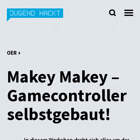
Skip
to
content
OER
Makey Makey –
Gamecontroller
selbstgebaut!
In diesem Workshop dreht sich alles um das