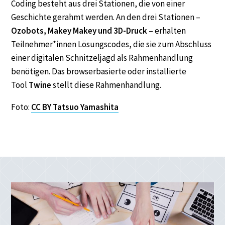
Coding besteht aus drei Stationen, die von einer
Geschichte gerahmt werden. An den drei Stationen –
Ozobots, Makey Makey und 3D-Druck
– erhalten
Teilnehmer*innen Lösungscodes, die sie zum Abschluss
einer digitalen Schnitzeljagd als Rahmenhandlung
benötigen. Das browserbasierte oder installierte
Tool
Twine
stellt diese Rahmenhandlung.
Foto:
CC BY
T
a
t
s
u
o
Y
a
m
a
s
h
i
t
a