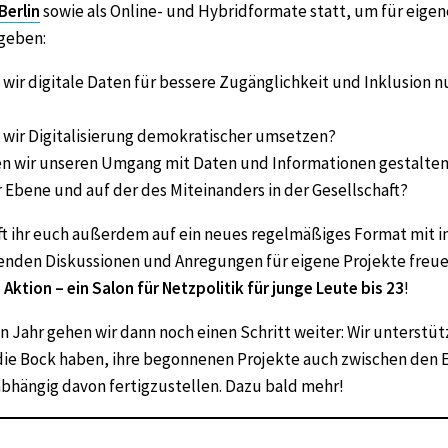
Berlin
sowie als Online- und Hybridformate statt, um für eigen
 geben:
wir digitale Daten für bessere Zugänglichkeit und Inklusion n
 wir Digitalisierung demokratischer umsetzen?
n wir unseren Umgang mit Daten und Informationen gestalten
 Ebene und auf der des Miteinanders in der Gesellschaft?
ft ihr euch außerdem auf ein neues regelmäßiges Format mit i
enden Diskussionen und Anregungen für eigene Projekte freu
 Aktion – ein Salon für Netzpolitik für junge Leute bis 23
!
ahr gehen wir dann noch einen Schritt weiter: Wir unterstüt
die Bock haben, ihre begonnenen Projekte auch zwischen den 
bhängig davon fertigzustellen. Dazu bald mehr!