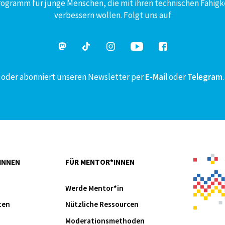
Programm für junge Menschen, die mit ihren technischen Fähigk
verbessern wollen. Folgt uns auf
oder abonniert unseren Newsletter per
E-Mail
oder
Telegram
.
INNEN
FÜR MENTOR*INNEN
Werde Mentor*in
ten
Nützliche Ressourcen
Moderationsmethoden