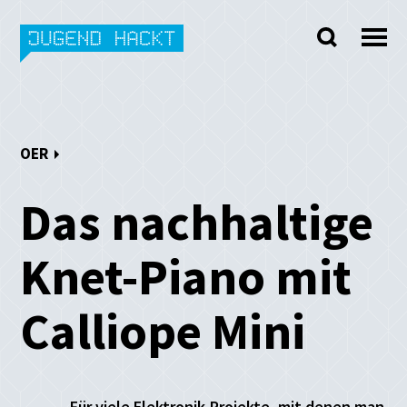
Skip
to
content
OER
Das nachhaltige
Knet-Piano mit
Calliope Mini
Für viele Elektronik-Projekte, mit denen man