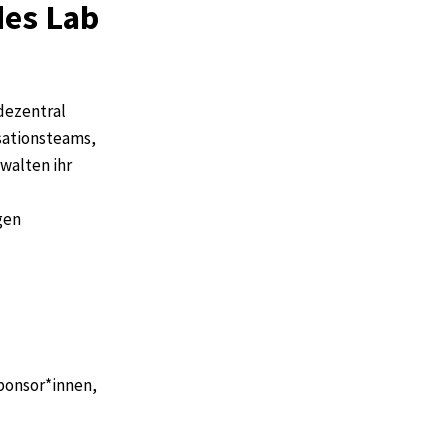
des Lab
dezentral
sationsteams,
rwalten ihr
gen
Sponsor*innen,