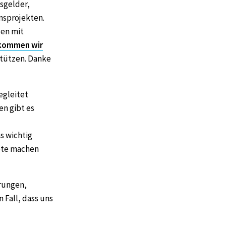
sgelder,
nsprojekten.
den mit
kommen wir
stützen. Danke
egleitet
en gibt es
s wichtig
bote machen
erungen,
 Fall, dass uns