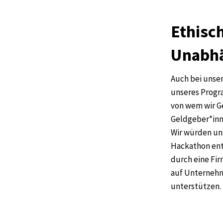
Ethisch
Unabhä
Auch bei unser
unseres Progr
von wem wir G
Geldgeber*inn
Wir würden uns
Hackathon ent
durch eine Fir
auf Unternehme
unterstützen.