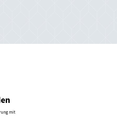
den
rung mit