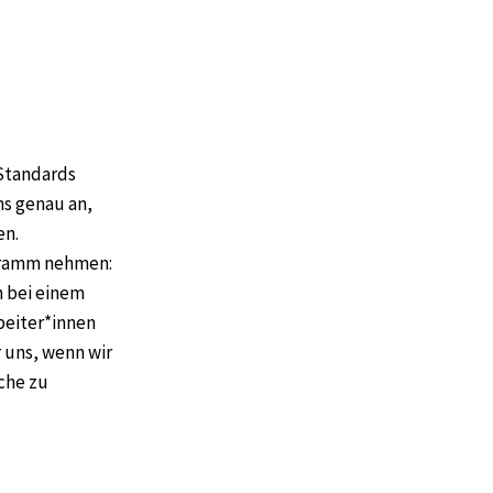
 Standards
s genau an,
en.
ogramm nehmen:
n bei einem
beiter*innen
 uns, wenn wir
che zu