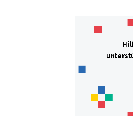
Hil
unterst