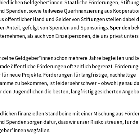
hiedlichen Geldgeber*innen: Staatliche Förderungen, Stiftung
nd Spenden, sowie teilweise Querfinanzierung aus Kooperatio
s öffentlicher Hand und Gelder von Stiftungen stellen dabei 
en Anteil, gefolgt von Spenden und Sponsorings.
Spenden be
ernehmen, als auch von Einzelpersonen, die uns privat unter
nzelne Geldgeber*innen schon mehrere Jahre begleiten und b
rade öffentliche Förderungen oft zeitlich begrenzt. Förderung
 für neue Projekte. Förderungen für langfristige, nachhaltige
amme zu bekommen, ist leider sehr schwer – obwohl genau da
r den Jugendlichen die besten, langfristig gesicherten Ange
dlichen finanziellen Standbeine mit einer Mischung aus Förd
d Spenden sorgen dafür, dass wir unser Risiko streuen, für den
geber*innen wegfallen.