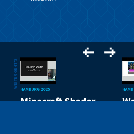
WEITER GEHT'S
HAMBURG 2025
HAMB
Minecraft Shader
Wa