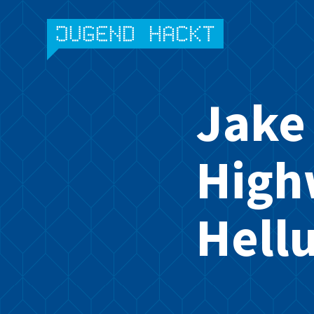
Skip
to
content
Jake
High
Hell