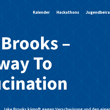
Kalender
Hackathons
Jugendbeira
 Brooks –
way To
ucination
Jake Brooks kämpft gegen Verschwörung und den eige