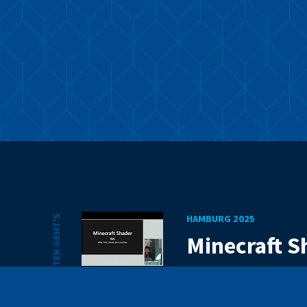
WEITER GEHT'S
2025
HAMBURG 2025
le
Minecraft S