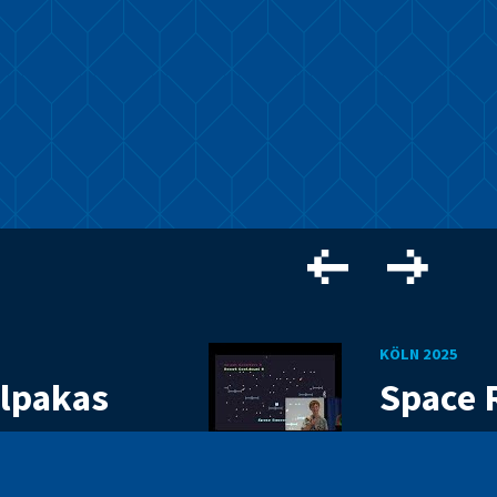
KÖLN 2025
lpakas
Space 