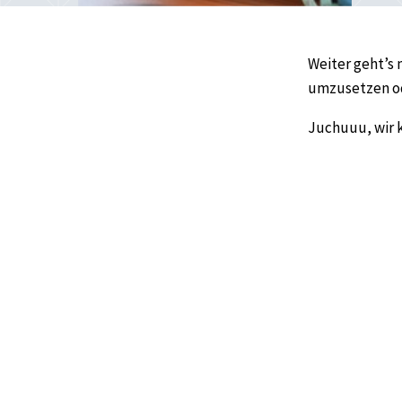
Weiter geht’s 
umzusetzen od
Juchuuu, wir 