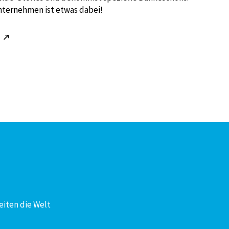
nternehmen ist etwas dabei!
!
eiten die Welt