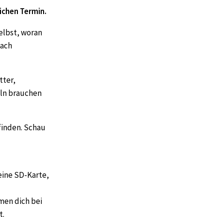
ichen Termin.
elbst, woran
nach
tter,
ln brauchen
finden. Schau
eine SD-Karte,
men dich bei
t.