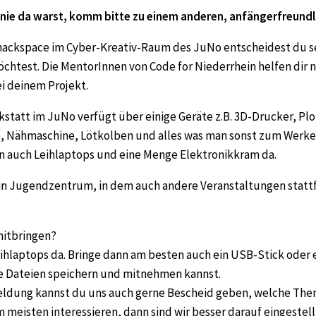
nie da warst, komm bitte zu einem anderen, anfängerfreundl
ackspace im Cyber-Kreativ-Raum des JuNo entscheidest du s
chtest. Die MentorInnen von Code for Niederrhein helfen dir 
i deinem Projekt.
kstatt im JuNo verfügt über einige Geräte z.B. 3D-Drucker, Plo
, Nähmaschine, Lötkolben und alles was man sonst zum Werke
en auch Leihlaptops und eine Menge Elektronikkram da.
ein Jugendzentrum, in dem auch andere Veranstaltungen statt
.
mitbringen?
eihlaptops da. Bringe dann am besten auch ein USB-Stick oder 
e Dateien speichern und mitnehmen kannst.
meldung kannst du uns auch gerne Bescheid geben, welche The
meisten interessieren, dann sind wir besser darauf eingestell