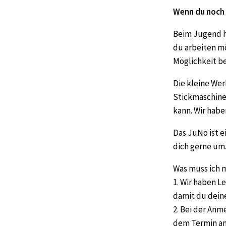
Wenn du noch 
Beim Jugend h
du arbeiten mö
Möglichkeit be
Die kleine Wer
Stickmaschine
kann. Wir hab
Das JuNo ist 
dich gerne um
Was muss ich 
1. Wir haben L
damit du dein
2. Bei der An
dem Termin am 