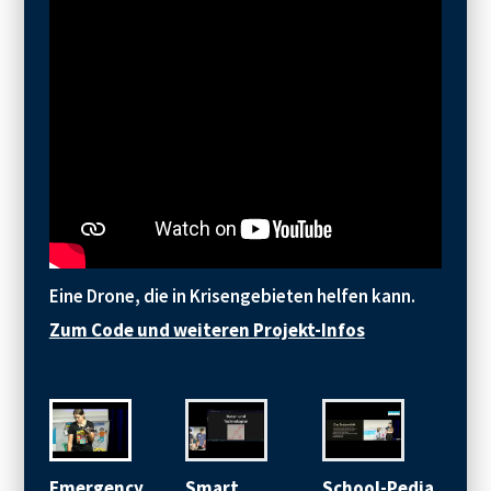
Eine Drone, die in Krisengebieten helfen kann.
Zum Code und weiteren Projekt-Infos
Emergency
Smart
School-Pedia
sma