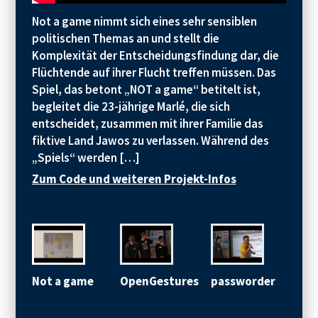
Not a game nimmt sich eines sehr sensiblen
politischen Themas an und stellt die
Komplexität der Entscheidungsfindung dar, die
Flüchtende auf ihrer Flucht treffen müssen. Das
Spiel, das betont „NOT a game“ betitelt ist,
begleitet die 23-jährige Marlé, die sich
entscheidet, zusammen mit ihrer Familie das
fiktive Land Jawos zu verlassen. Während des
„Spiels“ werden […]
Zum Code und weiteren Projekt-Infos
Not a game
OpenGestures
passworder
Wat