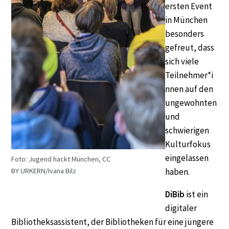
ersten Event
in München
besonders
gefreut, dass
sich viele
Teilnehmer*i
nnen auf den
ungewohnten
und
schwierigen
Kulturfokus
eingelassen
Foto: Jugend hackt München, CC
haben.
BY URKERN/Ivana Bilz
DiBib
ist ein
digitaler
Bibliotheksassistent, der Bibliotheken für eine jüngere