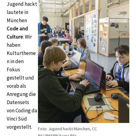
Jugend hackt
lautete in
München
Code and
Culture
: Wir
haben
Kulturtheme
n in den
Fokus
gestellt und
vorab als
Anregung die
Datensets
von Coding da
Vinci Süd
vorgestellt.
Foto: Jugend hackt München, CC
BY URKERN/Ivana Bilz