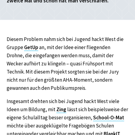
zweite Mal und schon hat man verschlafen.
Diesem Problem nahm sich bei Jugend hackt West die
Gruppe
GetUp
an, mit der Idee einer fliegenden
Drohne, die eingefangen werden muss, damit der
Wecker aufhört zu klingeln – quasi Frühsport mit
Technik. Mit diesem Projekt sorgten sie bei der Jury
nicht nur für den größten AHA-Moment, sondern
gewannen auch den Publikumspreis.
Insgesamt drehten sich bei Jugend hackt West viele
Ideen um Bildung, mit
Zing
lässt sich beispielsweise der
eigene Schulalltag besser organisieren,
School-O-Mat
möchte über ausgeklügelte Fragebögen Schulen
untereinander vergleichbar machen und mit
BlankIT