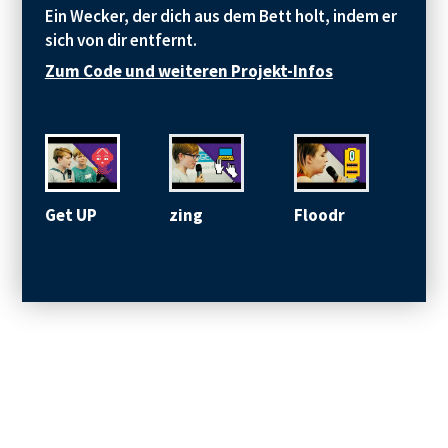
Ein Wecker, der dich aus dem Bett holt, indem er
sich von dir entfernt.
Zum Code und weiteren Projekt-Infos
Get UP
zing
Floodr
Wh