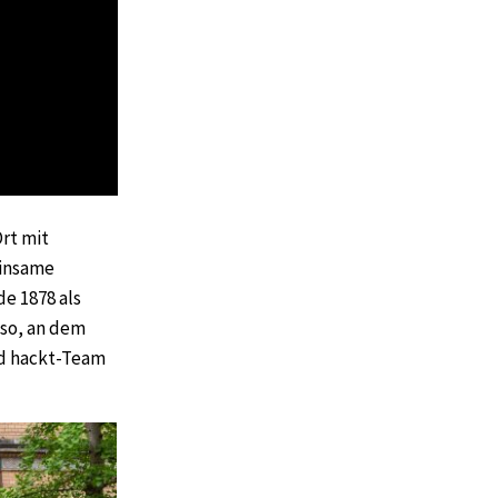
rt mit
insame
de 1878 als
lso, an dem
nd hackt-Team