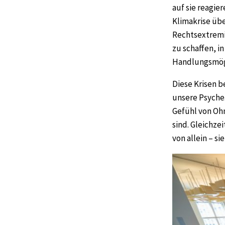
auf sie reagier
Klimakrise übe
Rechtsextremis
zu schaffen, i
Handlungsmögl
Diese Krisen b
unsere Psyche.
Gefühl von Ohn
sind. Gleichze
von allein – s