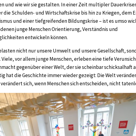
en und wie wir sie gestalten. In einer Zeit multipler Dauerkrise
r die Schulden- und Wirtschaftskrise bis hin zu Kriegen, dem 
mus und einer tiefgreifenden Bildungskrise – ist es umso wi
n denen junge Menschen Orientierung, Verständnis und
ichkeiten entwickeln können.
elasten nicht nur unsere Umwelt und unsere Gesellschaft, son
 Viele, vor allem junge Menschen, erleben eine tiefe Verunsich
macht gegenüber einer Welt, der sie scheinbar schicksalhaft 
itig hat die Geschichte immer wieder gezeigt: Die Welt veränder
ie verändert sich, wenn Menschen sich entscheiden, nicht tatenl