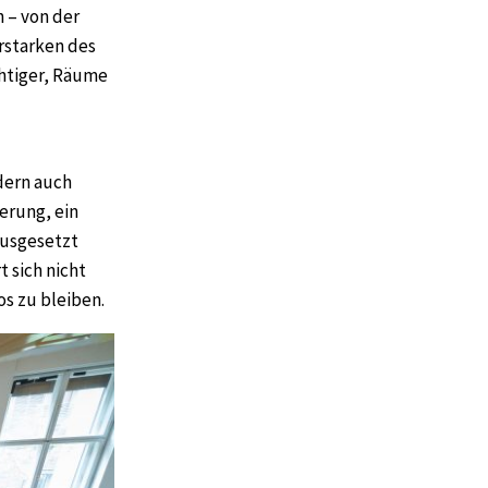
n – von der
Erstarken des
chtiger, Räume
dern auch
erung, ein
ausgesetzt
t sich nicht
os zu bleiben.