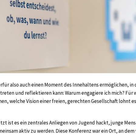
erfür also auch einen Moment des Innehaltens ermöglichen, in
treten und reflektieren kann: Warum engagiere ich mich? Für 
n, welche Vision einer freien, gerechten Gesellschaft lohnt es 
tzt ist es ein zentrales Anliegen von Jugend hackt, junge Men
einsam aktiv zu werden. Diese Konferenz war ein Ort, an dem 