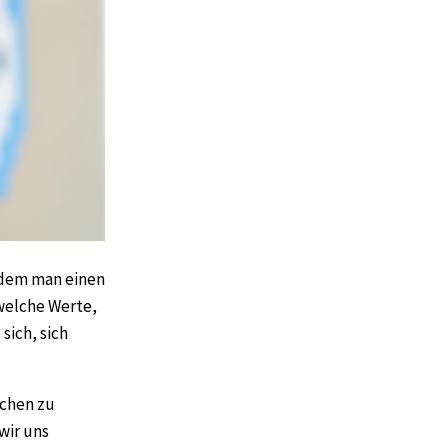
 dem man einen
welche Werte,
sich, sich
schen zu
wir uns