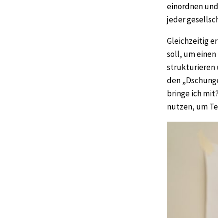
einordnen und 
jeder gesellsc
Gleichzeitig e
soll, um eine
strukturieren 
den „Dschunge
bringe ich mit
nutzen, um Tei