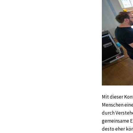
Mit dieser Ko
Menschen einen
durch Versteh
gemeinsame En
desto eher kö