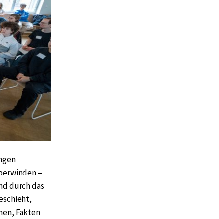
ungen
überwinden –
nd durch das
eschieht,
nen, Fakten