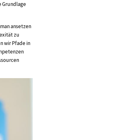
ie Grundlage
o man ansetzen
exität zu
n wir Pfade in
ompetenzen
essourcen