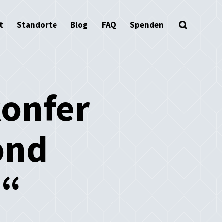
t
Standorte
Blog
FAQ
Spenden
onfer
ond
n“