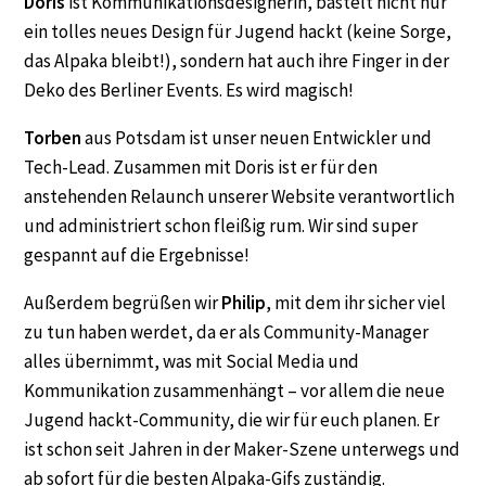
Doris
ist Kommunikationsdesignerin, bastelt nicht nur
ein tolles neues Design für Jugend hackt (keine Sorge,
das Alpaka bleibt!), sondern hat auch ihre Finger in der
Deko des Berliner Events. Es wird magisch!
Torben
aus Potsdam ist unser neuen Entwickler und
Tech-Lead. Zusammen mit Doris ist er für den
anstehenden Relaunch unserer Website verantwortlich
und administriert schon fleißig rum. Wir sind super
gespannt auf die Ergebnisse!
Außerdem begrüßen wir
Philip
, mit dem ihr sicher viel
zu tun haben werdet, da er als Community-Manager
alles übernimmt, was mit Social Media und
Kommunikation zusammenhängt – vor allem die neue
Jugend hackt-Community, die wir für euch planen. Er
ist schon seit Jahren in der Maker-Szene unterwegs und
ab sofort für die besten Alpaka-Gifs zuständig.