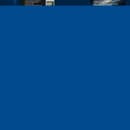
WEITER GEHT'S
HAMBURG 2025
KÖLN 2025
StatisTok
Skywatc
Mit Code die Welt
verbessern
Wir sind ein Programm für junge Menschen, die mit
ihren technischen Fähigkeiten die Welt verbessern
wollen. Folgt uns auf