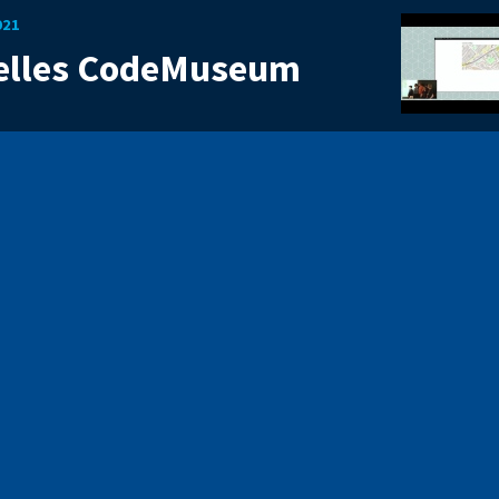
021
uelles CodeMuseum