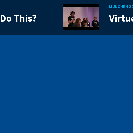
MÜNCHEN 2
 Do This?
Virt