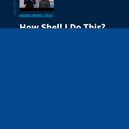
WEITER GEHT'S
HEIDELBERG 2023
How Shell I Do This?
Mit Code die Welt