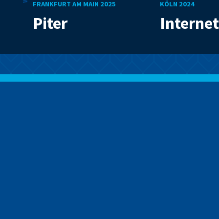
FRANKFURT AM MAIN 2025
KÖLN 2024
Piter
Internet
Mit Code die Welt
verbessern
Wir sind ein Programm für junge Menschen, die mit
ihren technischen Fähigkeiten die Welt verbessern
wollen. Folgt uns auf