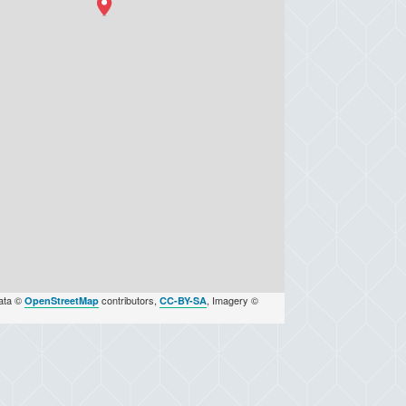
ata ©
contributors,
, Imagery ©
OpenStreetMap
CC-BY-SA