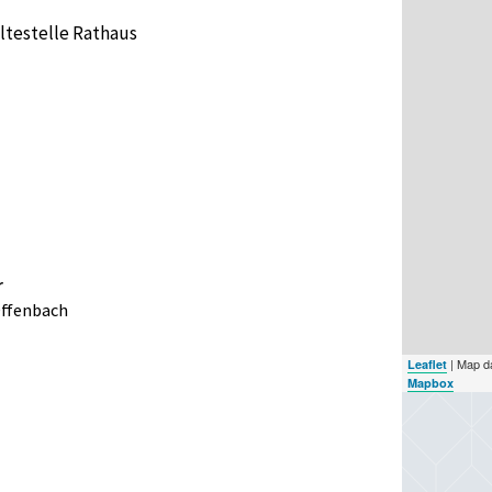
altestelle Rathaus
r
Offenbach
| Map d
Leaflet
Mapbox