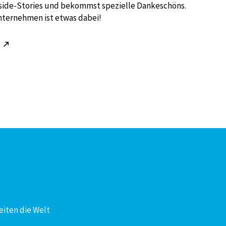
nside-Stories und bekommst spezielle Dankeschöns.
nternehmen ist etwas dabei!
!
eiten die Welt