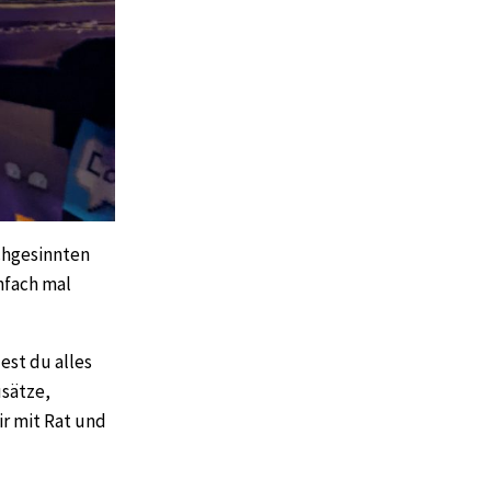
ichgesinnten
nfach mal
st du alles
usätze,
ir mit Rat und