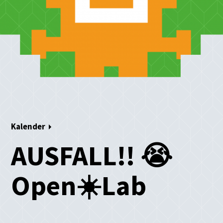
Kalender
AUSFALL!! 😭
Open☀️Lab