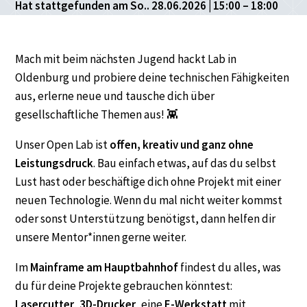
Hat stattgefunden am So.. 28.06.2026 | 15:00 – 18:00
Mach mit beim nächsten Jugend hackt Lab in
Oldenburg und probiere deine technischen Fähigkeiten
aus, erlerne neue und tausche dich über
gesellschaftliche Themen aus! 👾
Unser Open Lab ist
offen, kreativ und ganz ohne
Leistungsdruck
. Bau einfach etwas, auf das du selbst
Lust hast oder beschäftige dich ohne Projekt mit einer
neuen Technologie. Wenn du mal nicht weiter kommst
oder sonst Unterstützung benötigst, dann helfen dir
unsere Mentor*innen gerne weiter.
Im
Mainframe am Hauptbahnhof
findest du alles, was
du für deine Projekte gebrauchen könntest:
Lasercutter
,
3D-Drucker
, eine
E-Werkstatt
mit