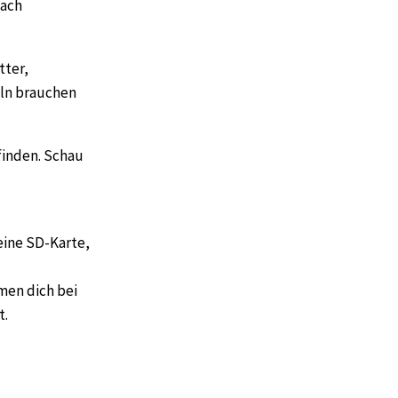
nach
tter,
ln brauchen
finden. Schau
eine SD-Karte,
men dich bei
t.