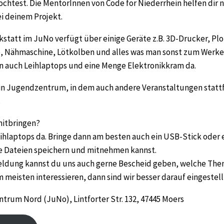
chtest. Die MentorInnen von Code for Niederrhein helfen dir 
i deinem Projekt.
kstatt im JuNo verfügt über einige Geräte z.B. 3D-Drucker, Plo
, Nähmaschine, Lötkolben und alles was man sonst zum Werke
en auch Leihlaptops und eine Menge Elektronikkram da.
ein Jugendzentrum, in dem auch andere Veranstaltungen statt
.
mitbringen?
eihlaptops da. Bringe dann am besten auch ein USB-Stick oder 
e Dateien speichern und mitnehmen kannst.
meldung kannst du uns auch gerne Bescheid geben, welche The
meisten interessieren, dann sind wir besser darauf eingestell
trum Nord (JuNo), Lintforter Str. 132, 47445 Moers