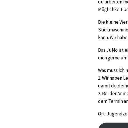
du arbeiten mö
Möglichkeit be
Die kleine Wer
Stickmaschine
kann. Wir hab
Das JuNo ist 
dich gerne um
Was muss ich 
1. Wir haben L
damit du dein
2. Bei der An
dem Termin am 
Ort: Jugendzen