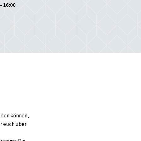
– 16:00
coden können,
er euch über
ekommt. Die