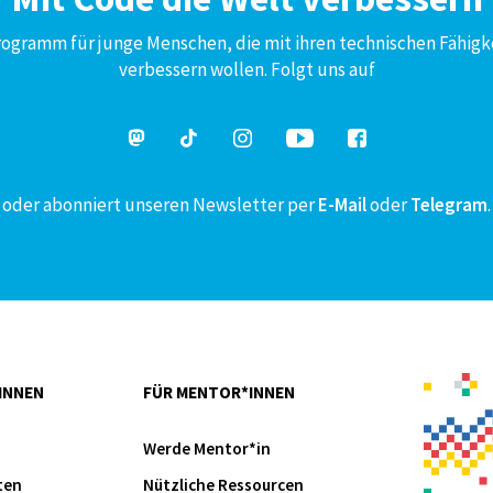
Programm für junge Menschen, die mit ihren technischen Fähigk
verbessern wollen. Folgt uns auf
oder abonniert unseren Newsletter per
E-Mail
oder
Telegram
.
INNEN
FÜR MENTOR*INNEN
Werde Mentor*in
ten
Nützliche Ressourcen