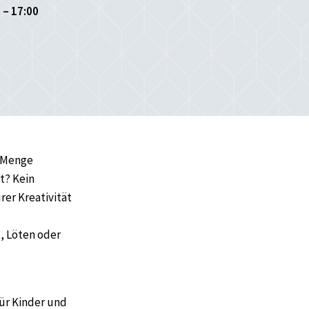
 – 17:00
e Menge
t? Kein
rer Kreativität
, Löten oder
für Kinder und