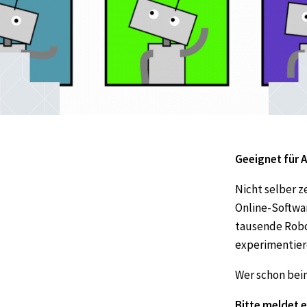
Geeignet für
A
Nicht selber z
Online-Softwar
tausende Robo
experimentier
Wer schon beim
Bitte meldet e