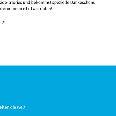
nside-Stories und bekommst spezielle Dankeschöns.
nternehmen ist etwas dabei!
!
eiten die Welt